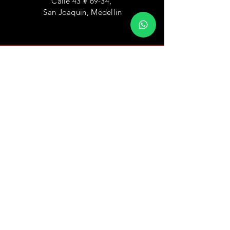
Calle 43 # 69-34,
San Joaquin, Medellin
HORARIO
ATENCION
Lunes a Viernes: 07:00 - 18:00
Sábado
: 07:00 - 16:00
Domingo: Cerrado
ESCRIBANOS