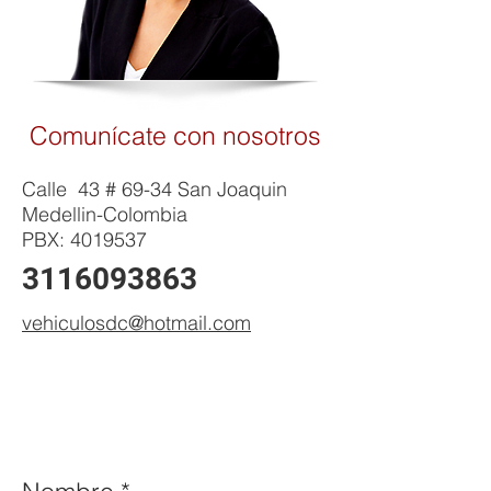
Comunícate con nosotros
Calle 43 # 69-34 San Joaquin
Medellin-Colombia
PBX:
4019537
3116093863
vehiculosdc@hotmail.com
Llene el siguiente formulario y
pongase en contácto con
nosotros. Los campos con * son
obligatorios