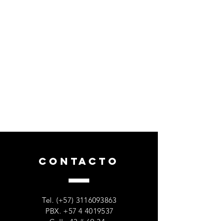
CONTACTO
Tel. (+57)
3116093863
PBX.
+57 4 4019537