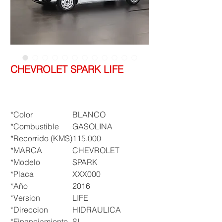
CHEVROLET SPARK LIFE
Precio
$ 27.900.000
*Color
BLANCO
*Combustible
GASOLINA
*Recorrido (KMS)
115.000
*MARCA
CHEVROLET
*Modelo
SPARK
*Placa
XXX000
*Año
2016
*Version
LIFE
*Direccion
HIDRAULICA
*Financiamiento
SI