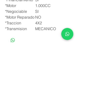
*Motor
1.000CC
*Negociable
SI
*Motor Reparado
NO
*Traccion
4X2
*Transmision
MECANICO
Compramos tu auto
¿Necesita credito?
Seguros autos